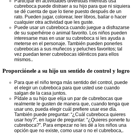
Participar en actividades divertidas mientras usa
cubreboca puede distraer a su hijo para que ni siquiera
se dé cuenta de que lo tiene puesto después de un
rato. Pueden jugar, colorear, leer libros, bailar o hacer
cualquier otra actividad que les guste.
Puede usar un cubreboca cuando juegue a disfrazarse
de su superhéroe o animal favorito. Los niños pueden
interesarse mas en usar su cubreboca si les ayuda a
meterse en el personaje. También pueden ponerles
cubrebocas a sus muñecos y peluches favoritos; tal
vez puedan tener cubrebocas idénticos para ellos
mismos..
Proporciónele a su hijo un sentido de control y logro
Para que el niño tenga más sentido del control, puede
el elegir un cubreboca para que usted use cuando
salgan de la casa juntos.
Pídale a su hijo que elija un par de cubrebocas que
realmente le gusten de manera que, cuando tenga que
usar uno, pueda elegir cuál prefiere usar ese día.
También puede preguntar: “¿Cuál cubreboca quieres
usar hoy?”, en lugar de preguntar: “¿Quieres ponerte tu
cubreboca?”. Para empezar no les dé a los niños una
opción que no existe, como usar o no el cubreboca,.