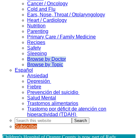
Cancer / Oncology
Cold and Flu
Ears, Nose, Throat / Otolaryngology
Heart / Cardiology
Nutrition
Parenting
Primary Care / Family Medicine
Recipes
Safety
Sleeping
Browse by Doctor
Browse by Topic
Español
Ansiedad
Depresión
Fiebre
Prevención del suicidio
Salud Mental
Trastornos alimentarios
Trastorno por déficit de atención con
hiperactividad (TDAH)
Search
this
Subscribe
website
Children's Hospital of Orange County is now part of Rady