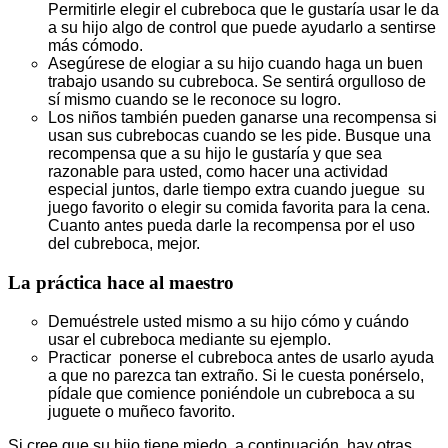
Permitirle elegir el cubreboca que le gustaría usar le da
a su hijo algo de control que puede ayudarlo a sentirse
más cómodo.
Asegúrese de elogiar a su hijo cuando haga un buen
trabajo usando su cubreboca. Se sentirá orgulloso de
sí mismo cuando se le reconoce su logro.
Los niños también pueden ganarse una recompensa si
usan sus cubrebocas cuando se les pide. Busque una
recompensa que a su hijo le gustaría y que sea
razonable para usted, como hacer una actividad
especial juntos, darle tiempo extra cuando juegue su
juego favorito o elegir su comida favorita para la cena.
Cuanto antes pueda darle la recompensa por el uso
del cubreboca, mejor.
La práctica hace al maestro
Demuéstrele usted mismo a su hijo cómo y cuándo
usar el cubreboca mediante su ejemplo.
Practicar ponerse el cubreboca antes de usarlo ayuda
a que no parezca tan extraño. Si le cuesta ponérselo,
pídale que comience poniéndole un cubreboca a su
juguete o muñeco favorito.
Si cree que su hijo tiene miedo, a continuación, hay otras