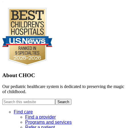
Footer
.
About CHOC
Our pediatric healthcare system is dedicated to preserving the magic
of childhood.
Search
this
website
Find care
Find a provider
Programs and services
Refer a patient