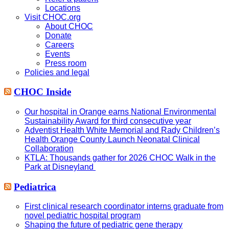
Locations
Visit CHOC.org
About CHOC
Donate
Careers
Events
Press room
Policies and legal
CHOC Inside
Our hospital in Orange earns National Environmental
Sustainability Award for third consecutive year
Adventist Health White Memorial and Rady Children’s
Health Orange County Launch Neonatal Clinical
Collaboration
KTLA: Thousands gather for 2026 CHOC Walk in the
Park at Disneyland
Pediatrica
First clinical research coordinator interns graduate from
novel pediatric hospital program
Shaping the future of pediatric gene therapy